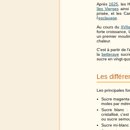
Après
1625
, les 
îles Vierges
ainsi
prisée, et les C
l'
esclavage
.
Au cours du
XVIIe
forte croissance,
un premier mouli
chaleur.
C'est à partir de 
la
betterave
sucri
sucre en vingt-qu
Les différ
Les principales f
Sucre magenta :
moles par mètr
Sucre blanc :
cristallisé, c'e
ou sucre semoule
Sucre mi-blanc 