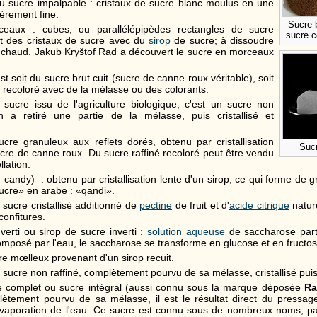
u sucre impalpable : cristaux de sucre blanc moulus en une
ièrement fine.
Sucre 
eaux : cubes, ou parallélépipèdes rectangles de sucre
sucre c
nt des cristaux de sucre avec du
sirop
de sucre; à dissoudre
e chaud. Jakub Kryštof Rad a découvert le sucre en morceaux
est soit du sucre brut cuit (sucre de canne roux véritable), soit
é recoloré avec de la mélasse ou des colorants.
sucre issu de l'agriculture biologique, c'est un sucre non
n a retiré une partie de la mélasse, puis cristallisé et
cre granuleux aux reflets dorés, obtenu par cristallisation
Suc
cre de canne roux. Du sucre raffiné recoloré peut être vendu
lation.
 candy) : obtenu par cristallisation lente d'un sirop, ce qui forme de 
ucre» en arabe : «qandi».
 sucre cristallisé additionné de
pectine
de fruit et d'
acide citrique
nature
confitures.
nverti ou sirop de sucre inverti :
solution aqueuse
de saccharose parti
mposé par l'eau, le saccharose se transforme en glucose et en fructos
re mœlleux provenant d'un sirop recuit.
 sucre non raffiné, complètement pourvu de sa mélasse, cristallisé pui
 complet ou sucre intégral (aussi connu sous la marque déposée
Ra
plètement pourvu de sa mélasse, il est le résultat direct du pressag
vaporation de l'eau. Ce sucre est connu sous de nombreux noms, par